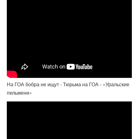
На ГОА бобра не ищут - Тюрьма на ГОА - «Уральские
пельмени»