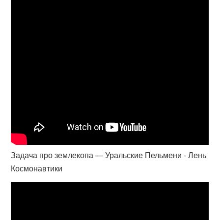
Задача про землекопа — Уральские Пельмени - Лень
Космонавтики