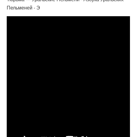
Пельменей - Э