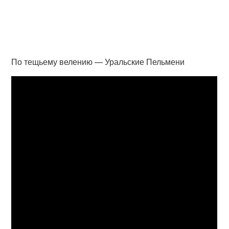
По тещьему велению — Уральские Пельмени