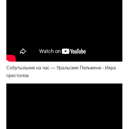
Собутыльник на час — Уральские Пельмени - Икра
престолов