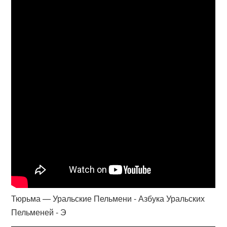
Тюрьма — Уральские Пельмени - Азбука Уральских
Пельменей - Э