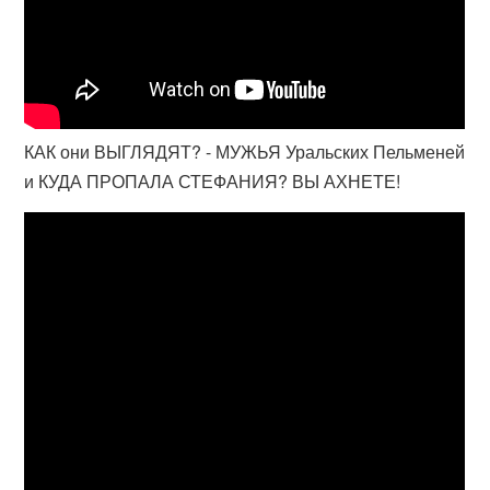
КАК они ВЫГЛЯДЯТ? - МУЖЬЯ Уральских Пельменей
и КУДА ПРОПАЛА СТЕФАНИЯ? ВЫ АХНЕТЕ!