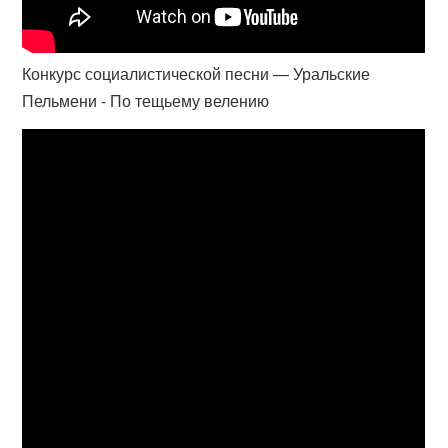
Конкурс социалистической песни — Уральские
Пельмени - По тещьему велению