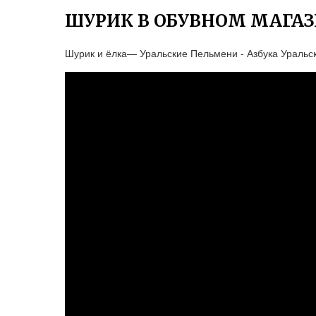
ШУРИК В ОБУВНОМ МАГАЗ
Шурик и ёлка— Уральские Пельмени - Азбука Уральс