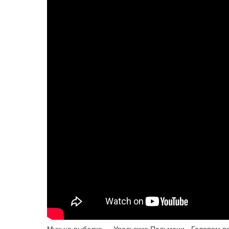
Муж на рыбалке — Уральские Пельмени - Галопом п