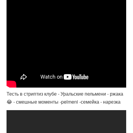
Тесть в стриптиз клубе - Уральские пельмени - ржака
😂 - смешные моменты -pelmeni -семейка - нарезка