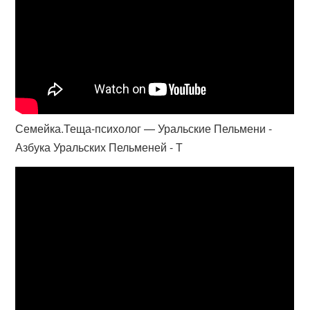
Семейка.Теща-психолог — Уральские Пельмени -
Азбука Уральских Пельменей - Т