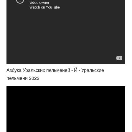
Азбука Уральских пельменей - Й - Уральские
пельмени 2022