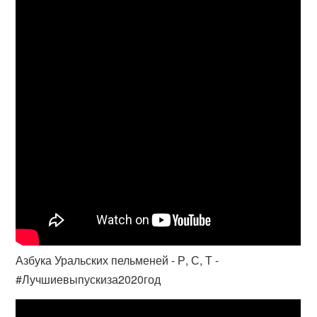
Азбука Уральских пельменей - Р, С, Т -
#Лучшиевыпускиза2020год