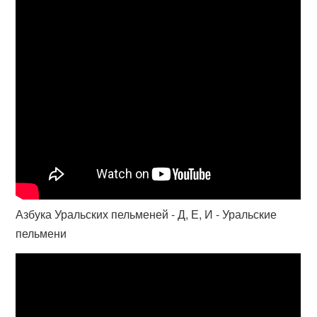
Азбука Уральских пельменей - Д, Е, И - Уральские
пельмени