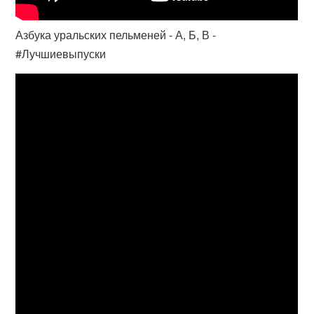
Азбука уральских пельменей - А, Б, В -
#Лучшиевыпуски