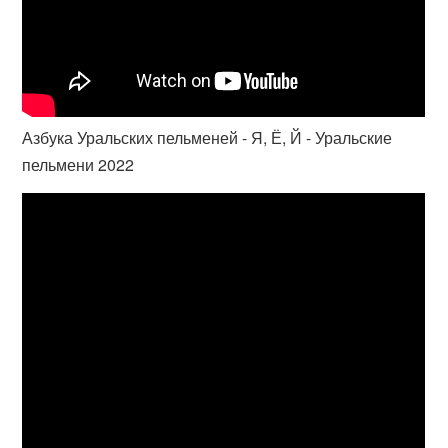
Азбука Уральских пельменей - Я, Ё, Й - Уральские
пельмени 2022