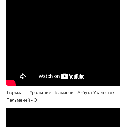
Тюрьма — Уральские Пельмени - Азбука Уральских
Пельменей - Э