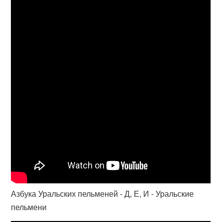
Азбука Уральских пельменей - Д, Е, И - Уральские
пельмени