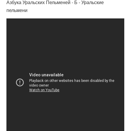
Азбука Уральских Пельменей - Б - Уральские
пельмени