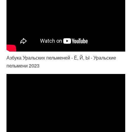
Азбука Уральских пельменей - Ё, Й, Ы - Уральские
пельмени 2023