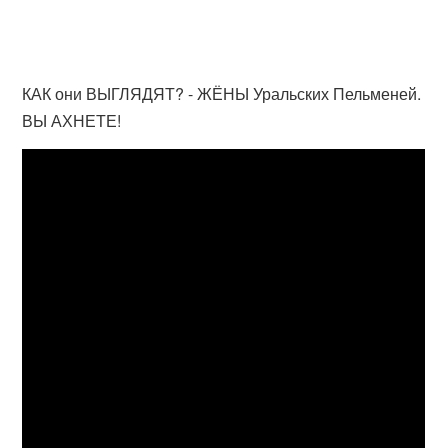
КАК они ВЫГЛЯДЯТ? - ЖЁНЫ Уральских Пельменей.
ВЫ АХНЕТЕ!