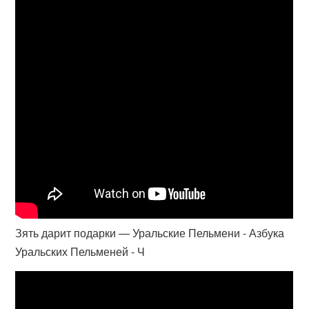
Зять дарит подарки — Уральские Пельмени - Азбука
Уральских Пельменей - Ч