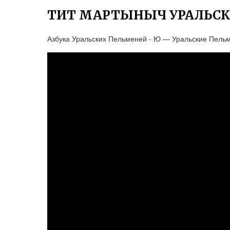
ТИТ МАРТЫНЫЧ УРАЛЬСК
Азбука Уральских Пельменей - Ю — Уральские Пель