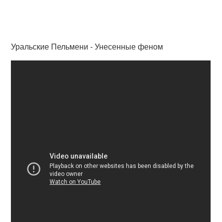
Уральские Пельмени - Унесенные феном