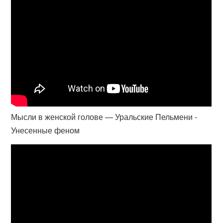
Мысли в женской голове — Уральские Пельмени -
Унесенные феном