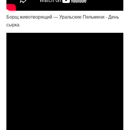
Борщ животворящий — Уральские Пельмени - День
сырка