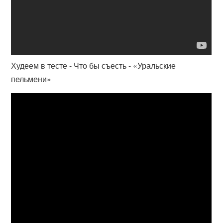
Худеем в тесте - Что бы съесть - «Уральские
пельмени»