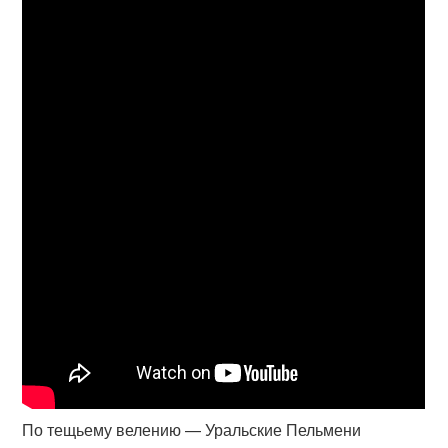
По тещьему велению — Уральские Пельмени