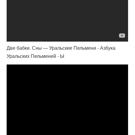
Две бабки. Сны — Уральские Пельмени - Азбука
Уральских Пельменей - Ы