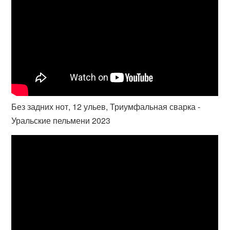
Без задних нот, 12 ульев, Триумфальная сварка -
Уральские пельмени 2023