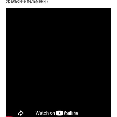
Уральские пельмени \