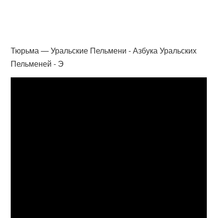
Тюрьма — Уральские Пельмени - Азбука Уральских
Пельменей - Э