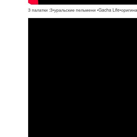
3 палатки :3•уральские пельмени •Gacha Life•оригин