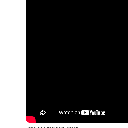
Уральские пельмени Ларёк