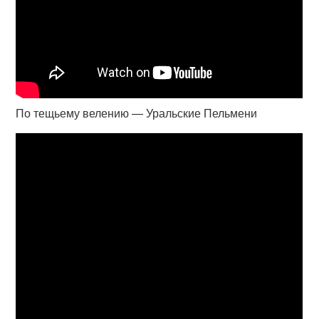
По тещьему велению — Уральские Пельмени