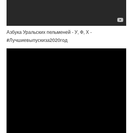
Азбука Уральских пельменей - У, Ф, Х -
#Лучшиевыпускиза2020год