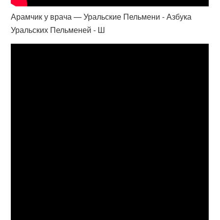
Арамчик у врача — Уральские Пельмени - Азбука
Уральских Пельменей - Ш