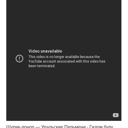
Шурик-донор — Уральские Пельмени - Гидом буду