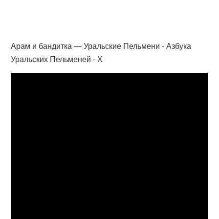
Арам и бандитка — Уральские Пельмени - Азбука
Уральских Пельменей - Х