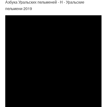
Азбука Уральских пельменей - Н - Уральские
пельмени 2019