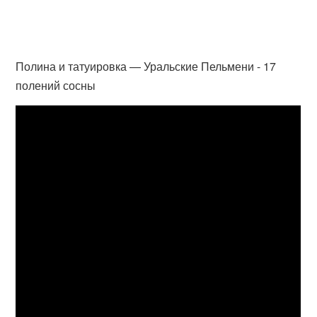
Полина и татуировка — Уральские Пельмени - 17
полений сосны