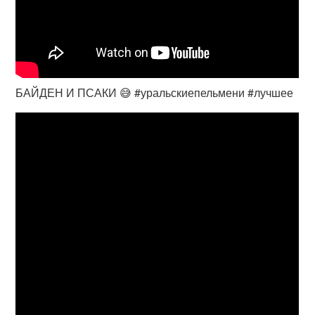
БАЙДЕН И ПСАКИ 😅 #уральскиепельмени #лучшее