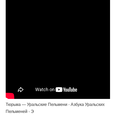
Тюрьма — Уральские Пельмени - Азбука Уральских
Пельменей - Э