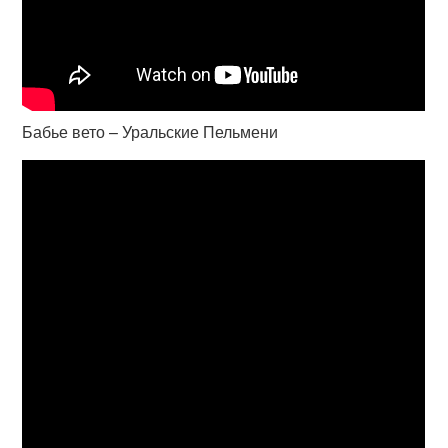
Бабье вето – Уральские Пельмени