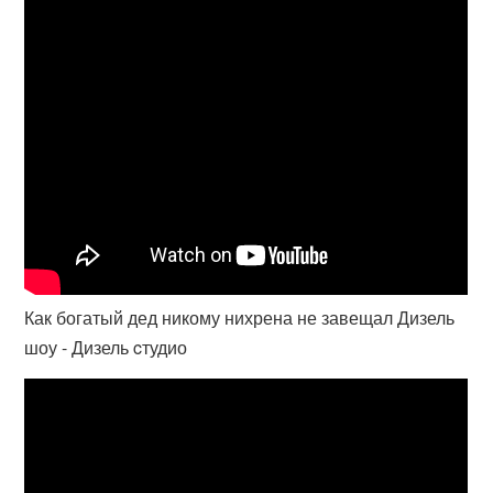
Как богатый дед никому нихрена не завещал Дизель
шоу - Дизель cтудио