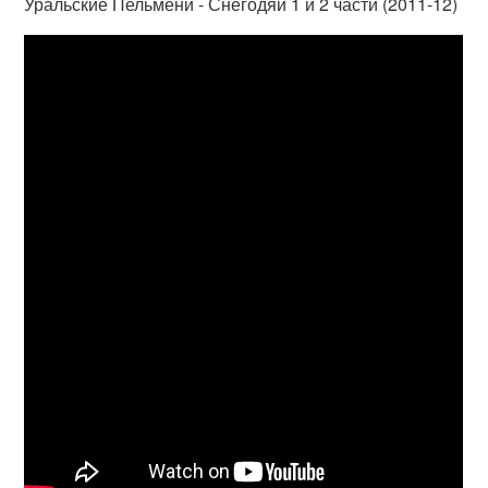
Уральские Пельмени - Снегодяи 1 и 2 части (2011-12)