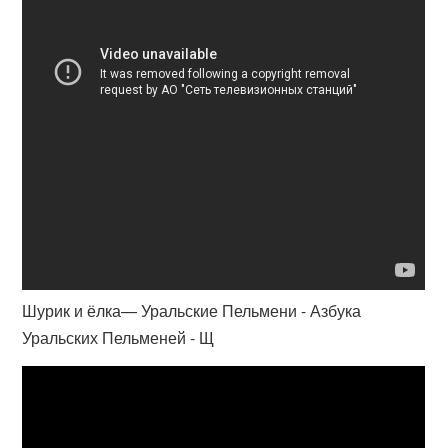
Шурик и ёлка— Уральские Пельмени - Азбука
Уральских Пельменей - Щ