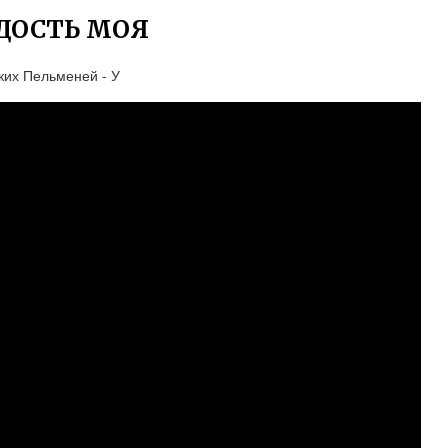
ДОСТЬ МОЯ
ких Пельменей - У