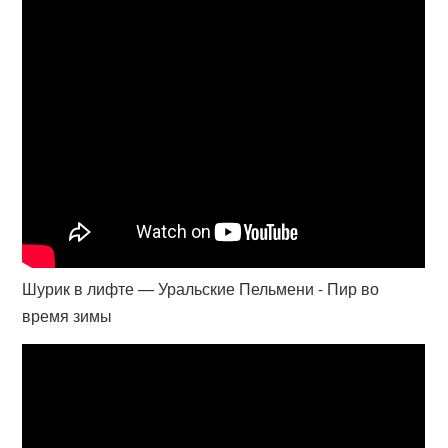
Шурик в лифте — Уральские Пельмени - Пир во
время зимы