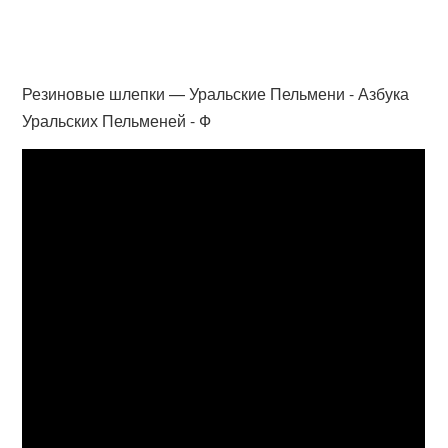
Резиновые шлепки — Уральские Пельмени - Азбука
Уральских Пельменей - Ф