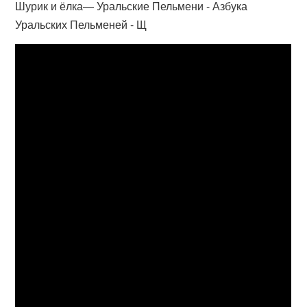
Шурик и ёлка— Уральские Пельмени - Азбука
Уральских Пельменей - Щ