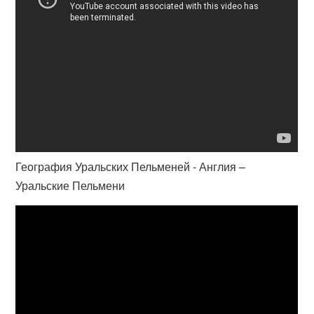
География Уральских Пельменей - Англия –
Уральские Пельмени