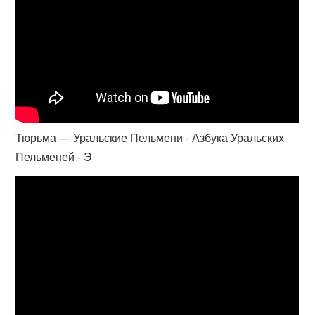
Тюрьма — Уральские Пельмени - Азбука Уральских
Пельменей - Э