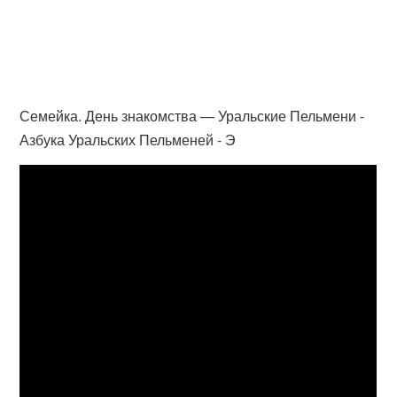
Семейка. День знакомства — Уральские Пельмени -
Азбука Уральских Пельменей - Э