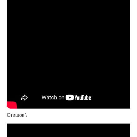
Стишок \