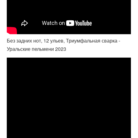
Без задних нот, 12 ульев, Триумфальная сварка -
Уральские пельмени 2023