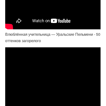
Влюблённая учительница — Уральские Пельмени - 50
оттенков загорелого