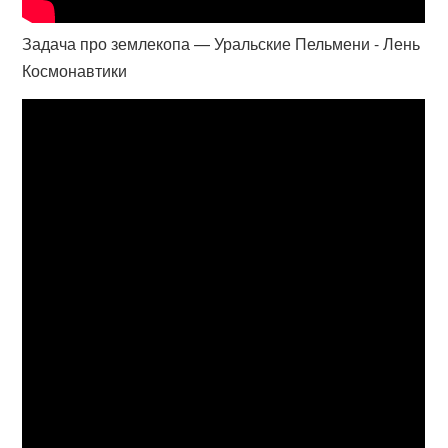
Задача про землекопа — Уральские Пельмени - Лень
Космонавтики