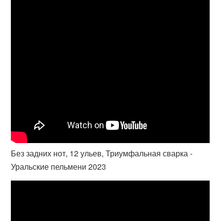
Без задних нот, 12 ульев, Триумфальная сварка -
Уральские пельмени 2023