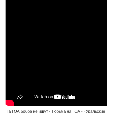
На ГОА бобра не ищут - Тюрьма на ГОА - «Уральские