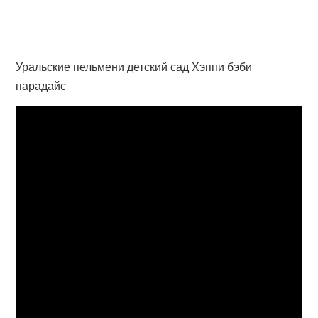
Уральские пельмени детский сад Хэппи бэби
парадайс