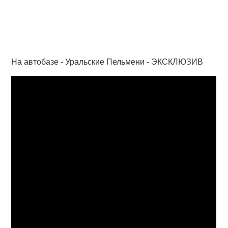
На автобазе - Уральские Пельмени - ЭКСКЛЮЗИВ