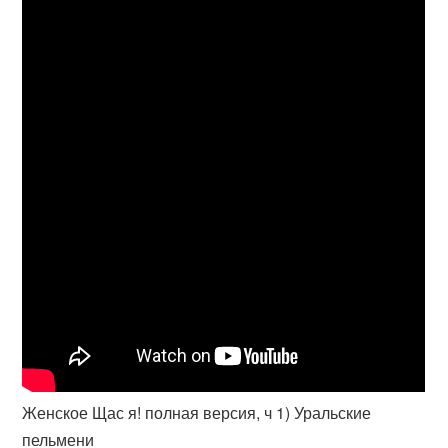
Женское Щас я! полная версия, ч 1) Уральские
пельмени