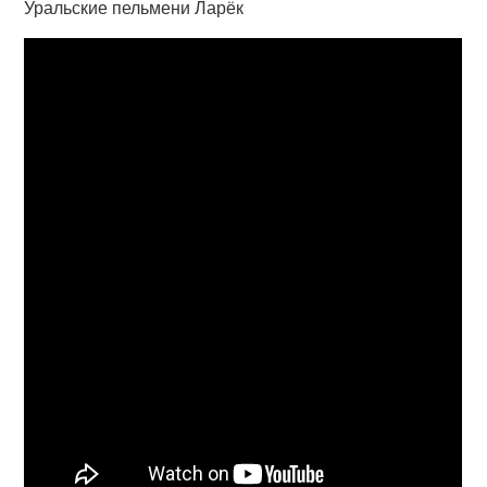
Уральские пельмени Ларёк