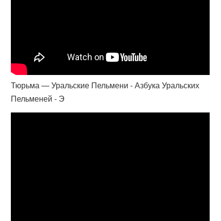
Тюрьма — Уральские Пельмени - Азбука Уральских
Пельменей - Э