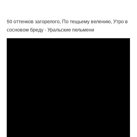
50 оттенков загорелого, По тещьему велению, Утро в
сосновом бреду - Уральские пельмени