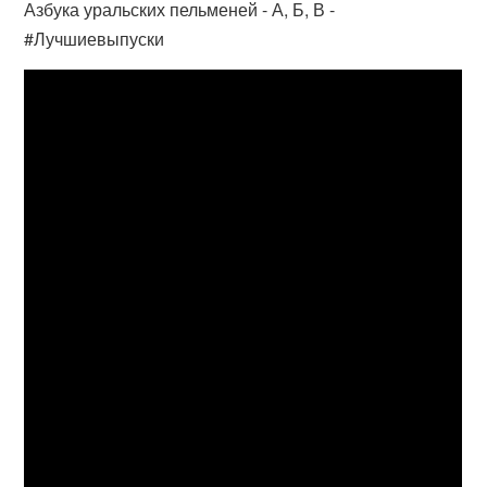
Азбука уральских пельменей - А, Б, В -
#Лучшиевыпуски