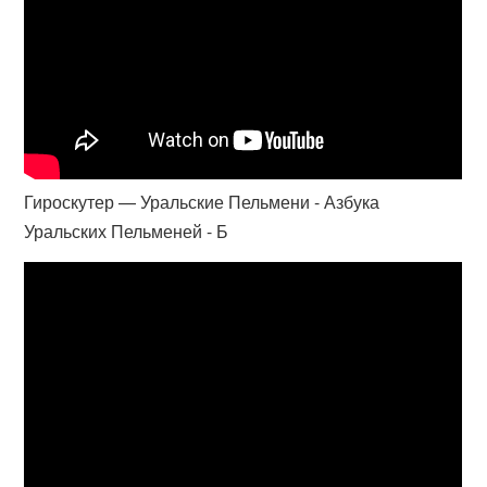
Гироскутер — Уральские Пельмени - Азбука
Уральских Пельменей - Б