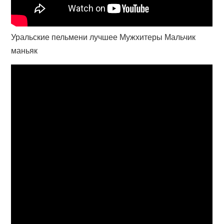
Уральские пельмени лучшее Мужхитеры Мальчик
маньяк