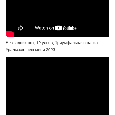
Без задних нот, 12 ульев, Триумфальная сварка -
Уральские пельмени 2023