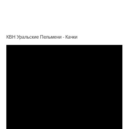
КВН Уральские Пельмени - Качки