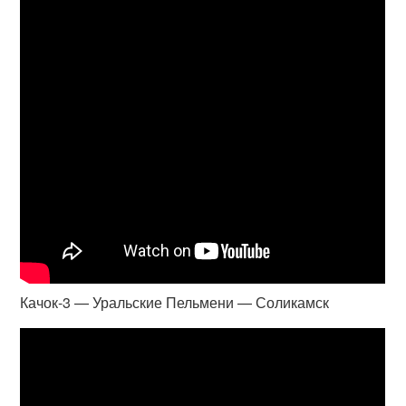
Качок-3 — Уральские Пельмени — Соликамск