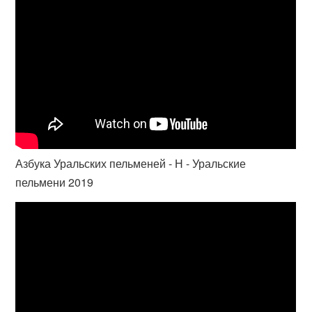
Азбука Уральских пельменей - Н - Уральские
пельмени 2019