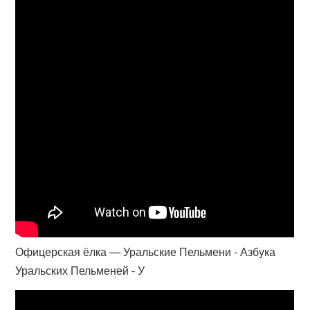
Офицерская ёлка — Уральские Пельмени - Азбука
Уральских Пельменей - У