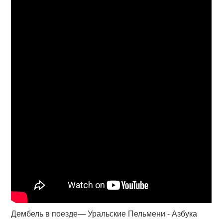
Дембель в поезде— Уральские Пельмени - Азбука