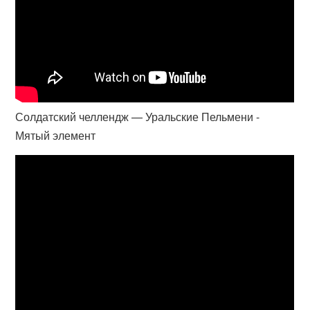
Солдатский челлендж — Уральские Пельмени -
Мятый элемент