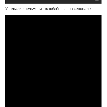
Уральские пельмени - влюблённые на сеновале