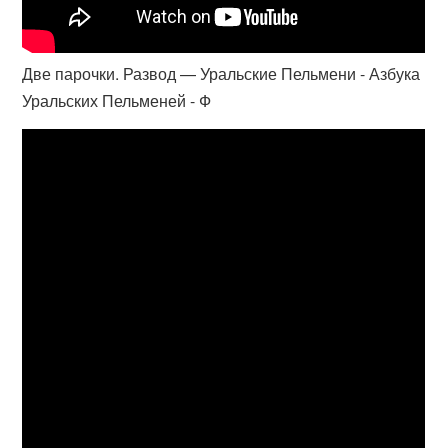
Две парочки. Развод — Уральские Пельмени - Азбука
Уральских Пельменей - Ф