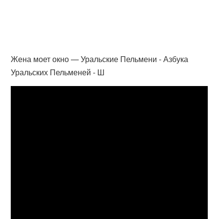
Жена моет окно — Уральские Пельмени - Азбука
Уральских Пельменей - Ш