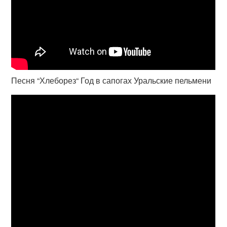
Песня “Хлеборез“ Год в сапогах Уральские пельмени