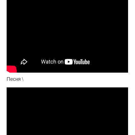
Песня \