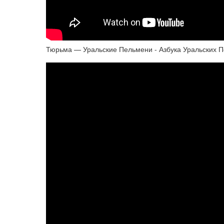
Тюрьма — Уральские Пельмени - Азбука Уральских П