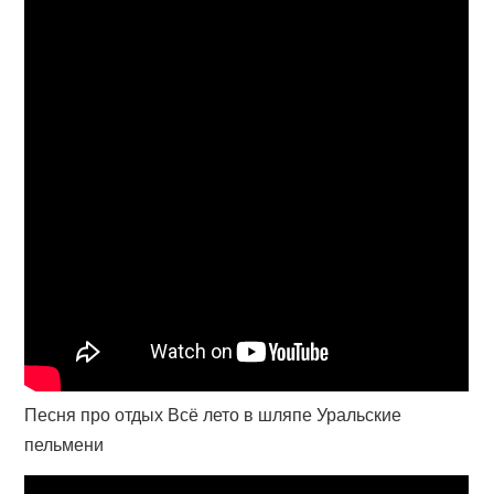
Песня про отдых Всё лето в шляпе Уральские
пельмени