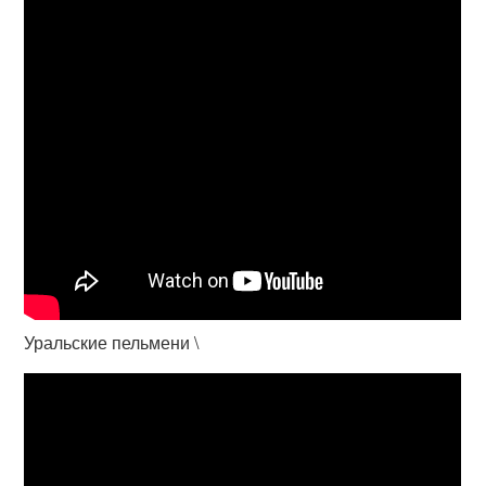
Уральские пельмени \