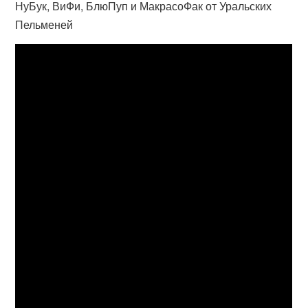
НуБук, ВиФи, БлюПуп и МакрасоФак от Уральских
Пельменей