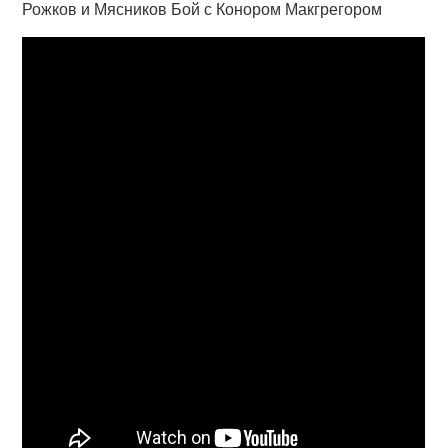
Рожков и Мясников Бой с Конором Макгрегором