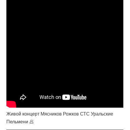
Живой концерт Мясников Рожков СТС Уральские
Пельмени 🥟