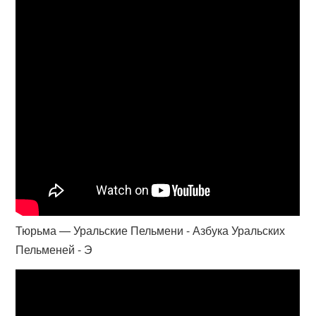
Тюрьма — Уральские Пельмени - Азбука Уральских
Пельменей - Э