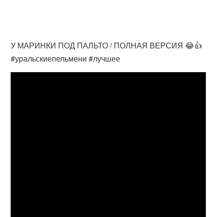
У МАРИНКИ ПОД ПАЛЬТО / ПОЛНАЯ ВЕРСИЯ 😂👍
#уральскиепельмени #лучшее