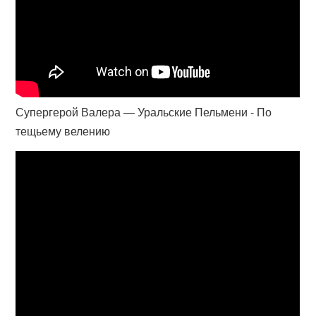
Супергерой Валера — Уральские Пельмени - По
тещьему велению