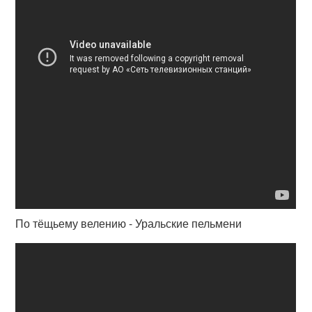
По тёщьему велению - Уральские пельмени