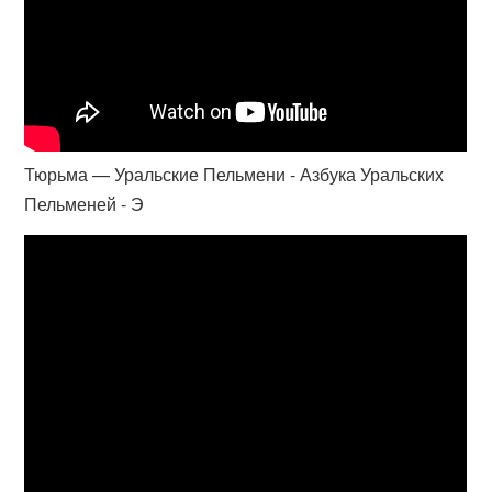
Тюрьма — Уральские Пельмени - Азбука Уральских
Пельменей - Э