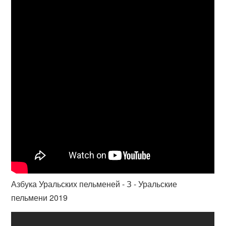
Азбука Уральских пельменей - З - Уральские
пельмени 2019