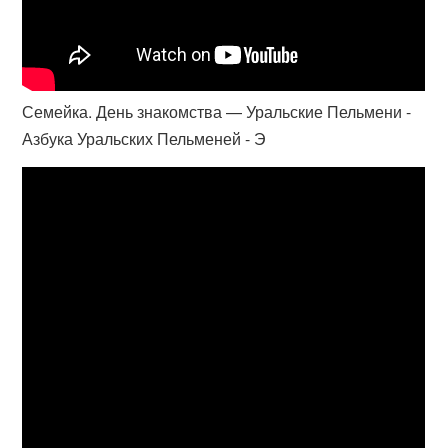
Семейка. День знакомства — Уральские Пельмени -
Азбука Уральских Пельменей - Э