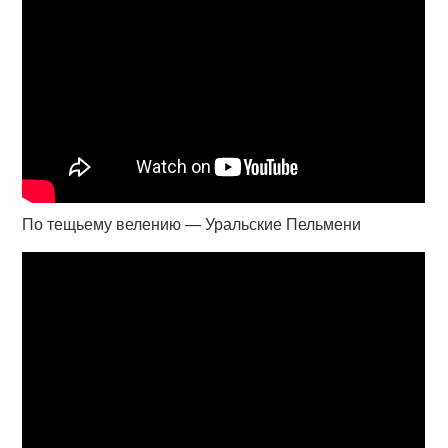
По тещьему велению — Уральские Пельмени