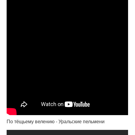
По тёщьему велению - Уральские пельмени