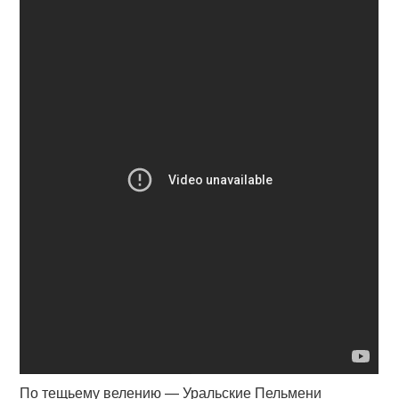
По тещьему велению — Уральские Пельмени