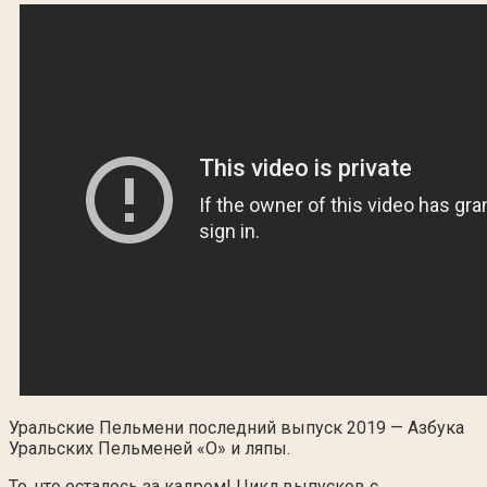
Уральские Пельмени последний выпуск 2019 — Азбука
Уральских Пельменей «О» и ляпы.
То, что осталось за кадром! Цикл выпусков с