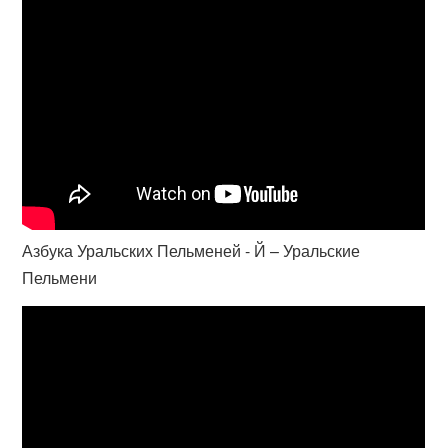
Азбука Уральских Пельменей - Й – Уральские
Пельмени